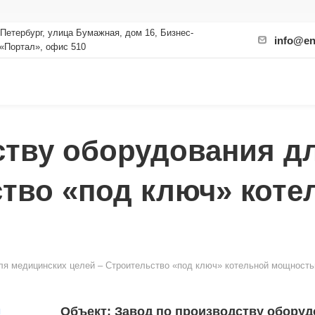
-Петербург, улица Бумажная, дом 16, Бизнес-
info@en
 «Портал», офис 510
ству оборудования д
ство «под ключ» коте
ля медицинских целей – Строительство «под ключ» котельной мощность
Объект: Завод по производству оборудо