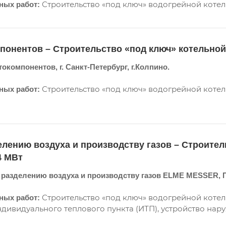
Строительство «под ключ» водогрейной котельн
ных работ:
понентов – Строительство «под ключ» котельно
окомпонентов, г. Санкт-Петербург, г.Колпино.
Строительство «под ключ» водогрейной котель
ных работ:
елению воздуха и производству газов – Строител
4 МВт
 разделению воздуха и производству газов ELME MESSER, 
Строительство «под ключ» водогрейной котель
ых работ:
ндивидуального теплового пункта (ИТП), устройство нар